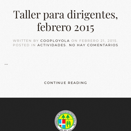
Taller para dirigentes,
febrero 2015
WRITTEN BY
COOPLOYOLA
ON
FEBRERO 21, 2015
.
EN
POSTED IN
ACTIVIDADES
.
NO HAY COMENTARIOS
TALL
PARA
DIRIG
...
FEBR
2015
CONTINUE READING