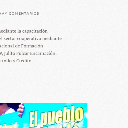
EN
HAY COMENTARIOS
CREAN
EL
INSTITUTO
ediante la capacitación
NACIONAL
DE
l sector cooperativo mediante
FORMACIÓN
COOPERATIVA
 Nacional de Formación
 Julito Fulcar Encarnación,
rollo y Crédito...